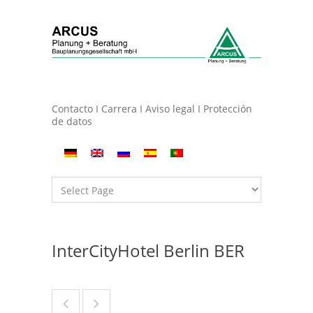
Contacto
I
Carrera
I
Aviso legal
I
Protección
de datos
InterCityHotel Berlin BER