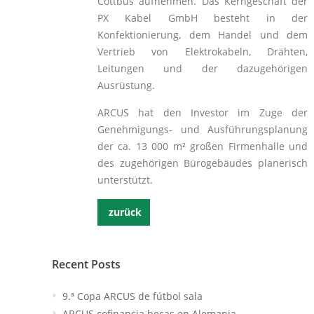
Cottbus aufnehmen. Das Kerngeschäft der
PX Kabel GmbH besteht in der
Konfektionierung, dem Handel und dem
Vertrieb von Elektrokabeln, Drähten,
Leitungen und der dazugehörigen
Ausrüstung.
ARCUS hat den Investor im Zuge der
Genehmigungs- und Ausführungsplanung
der ca. 13 000 m² großen Firmenhalle und
des zugehörigen Bürogebäudes planerisch
unterstützt.
zurück
Recent Posts
9.ª Copa ARCUS de fútbol sala
ARCUS cofinancia becas en Alemania