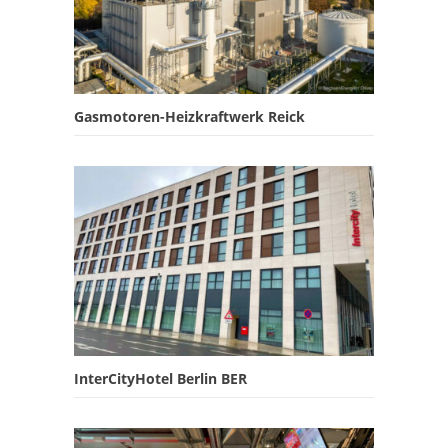
Gasmotoren-Heizkraftwerk Reick
InterCityHotel Berlin BER